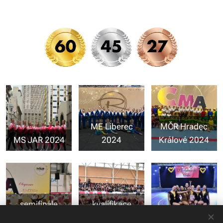
ME Liberec
MČR Hradec
MS JAR 2024
2024
Králové 2024
semifinále
kvalifikace
Ostrava 2024
Vyškov 2024
Bohumín 2024