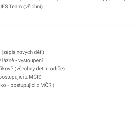
JES Team (všichni)
Náborový trénink (zápis nový
í - Priessnitzovy lázně - vys
ónou na Petříkově (všechny děti i rod
ění před ME (postupující z MČR
din (Chorvatsko - postupující 
 Příměstský tá