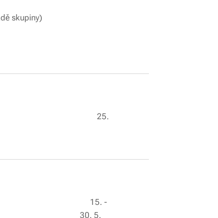
ace, popřípadě skupiny)
iorky, seniorky)
rky, seniorky) 25.
y, seniorky) 15. -
le, happy team) 30. 5.