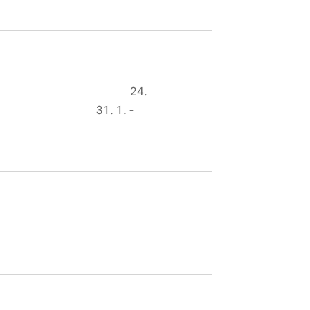
orky, seniorky ) 24.
 31. 1. -