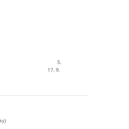
 z JES Teamu 5.
eniorky) 17. 9.
y, juniorky, seniorky)
le domluvy)