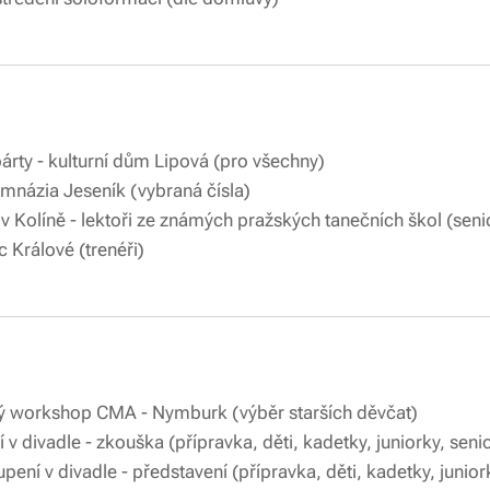
loweenská párty - kulturní dům Lipov
ovací ples Gymnázia Jeseník (vybra
op v Kolíně - lektoři ze známých pražských tanečníc
 Králové (trenéři)
 Pohybový workshop CMA - Nymburk (výběr 
v divadle - zkouška (přípravka, děti, kadetky, juniorky, seni
ení v divadle - představení (přípravka, děti, kadetky, junior