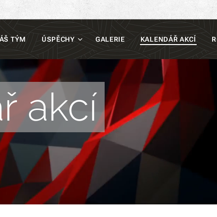
ÁŠ TÝM
ÚSPĚCHY
GALERIE
KALENDÁŘ AKCÍ
R
ř akcí