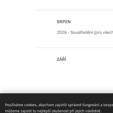
SRPEN
2026 - Soustředění (pro všec
ZÁŘÍ
Používáme cookies, abychom zajistili správné fungování a bezp
můžeme zajistit tu nejlepší zkušenost při jejich návštěvě.