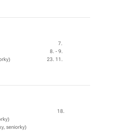
á (pro všechny) 7.
ná čísla) 8. - 9.
h škol (seniorky) 23. 11.
starších děvčat) 18.
orky)
ky, seniorky)