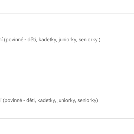
soustředění (povinné - děti, kadetky, juni
oupení EMKO - ples
laté Hory - ples
 (povinné - děti, kadetky, juniorky, seniorky)