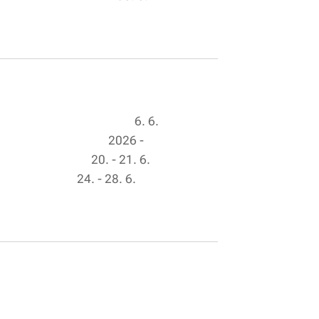
ch dětí) 6. 6.
toupení 2026 -
iče) 20. - 21. 6.
) 24. - 28. 6.
z MČR )
bor