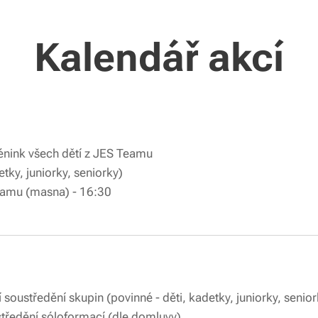
Kalendář akcí
vní společný trénink všech dětí
ovní akce (kadetky, juniorky, s
eamu (masna) - 16:30
dzimní soustředění skupin (povinné - děti, kadetk
odzimní soustředění sóloformací (d