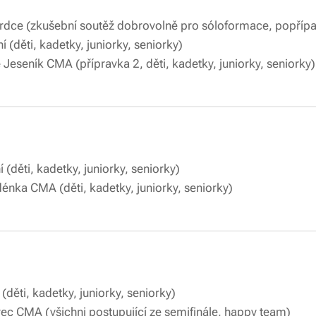
ké srdce (zkušební soutěž dobrovolně pro sóloform
6 - soustředění (děti, kadetky, jun
e Jeseník CMA (přípravka 2, děti, kadetky, juniorky, seniorky)
 - soustředění (děti, kadetky, junio
dénka CMA (děti, kadetky, juniorky, seniorky)
 soustředění (děti, kadetky, juniork
R Liberec CMA (všichni postupující ze semifiná