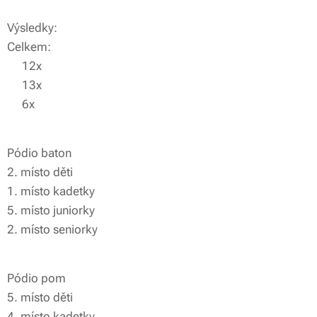
Výsledky:
Celkem:
🥇12x
🥈13x
🥉6x
Pódio baton❤️
2. místo děti
1. místo kadetky
5. místo juniorky
2. místo seniorky
Pódio pom❤️
5. místo děti
4. místo kadetky