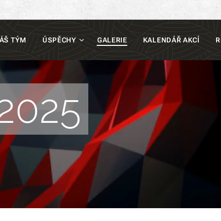
ÁŠ TÝM
ÚSPĚCHY
GALERIE
KALENDÁŘ AKCÍ
R
2025