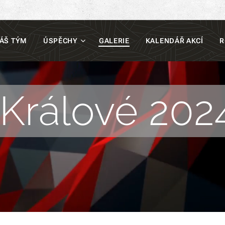
ÁŠ TÝM
ÚSPĚCHY
GALERIE
KALENDÁŘ AKCÍ
R
Králové 202